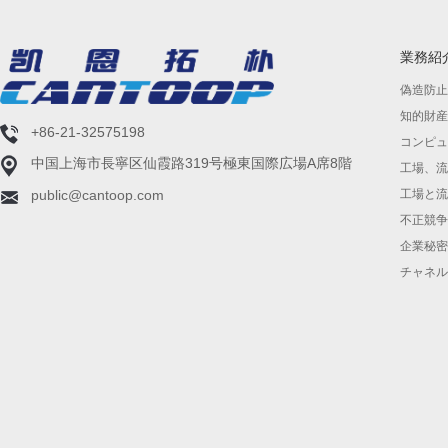
業務紹
偽造防止
知的財産
+86-21-32575198
コンピュ
中国上海市長寧区仙霞路319号極東国際広場A席8階
工場、流
public@cantoop.com
工場と流
不正競争
企業秘密
チャネル