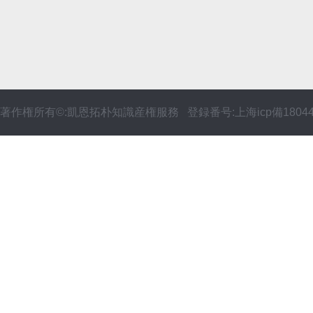
著作権所有©:凱恩拓朴知識産権服務 登録番号:上海icp備18044