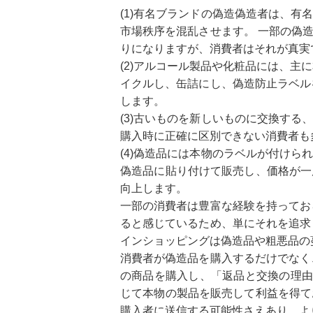
(1)有名ブランドの偽造偽造者は、
市場秩序を混乱させます。 一部の偽
りになりますが、消費者はそれが真実
(2)アルコール製品や化粧品には、
イクルし、缶詰にし、偽造防止ラベル
します。
(3)古いものを新しいものに交換す
購入時に正確に区別できない消費者も
(4)偽造品には本物のラベルが付け
偽造品に貼り付けて販売し、価格が一
向上します。
一部の消費者は豊富な経験を持ってお
ると感じているため、単にそれを追求
インショッピングは偽造品や粗悪品の
消費者が偽造品を購入するだけでなく
の商品を購入し、「返品と交換の理由
じて本物の製品を販売して利益を得て
購入者に送信する可能性さえあり、よ