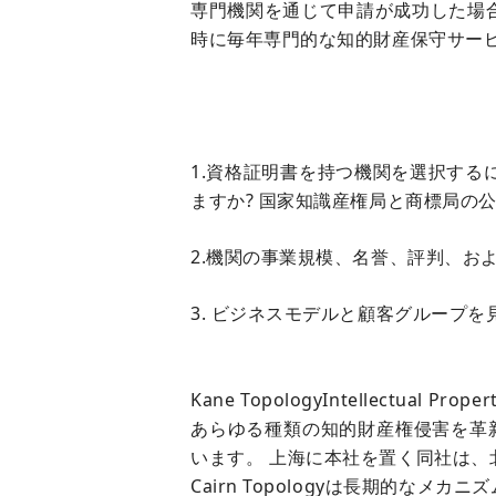
専門機関を通じて申請が成功した場
時に毎年専門的な知的財産保守サー
1.資格証明書を持つ機関を選択す
ますか? 国家知識産権局と商標局の
2.機関の事業規模、名誉、評判、お
3. ビジネスモデルと顧客グループを
Kane Topology
Intellectual 
あらゆる種類の知的財産権侵害を革新し
います。 上海に本社を置く同社は
Cairn Topology
は長期的なメカニズ