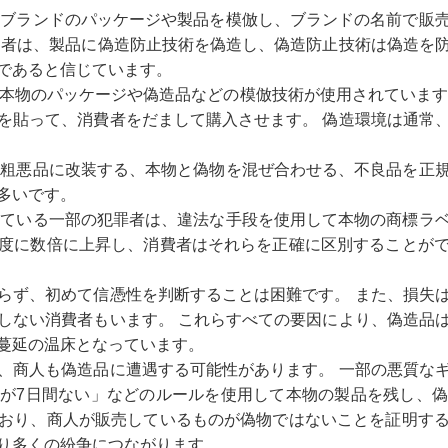
有名ブランドのパッケージや製品を模倣し、ブランドの名前で販
造者は、製品に偽造防止技術を偽造し、偽造防止技術は偽造を
であると信じています。
主に本物のパッケージや偽造品などの模倣技術が使用されています
を貼って、消費者をだまして購入させます。 偽造環境は通常
る、粗悪品に改装する、本物と偽物を混ぜ合わせる、不良品を正
多いです。
られている一部の犯罪者は、違法な手段を使用して本物の商標ラ
度に数倍に上昇し、消費者はそれらを正確に区別することが
らず、初めて信憑性を判断することは困難です。 また、損失
しない消費者もいます。 これらすべての要因により、偽造品
蔓延の温床となっています。
、商人も偽造品に遭遇する可能性があります。 一部の悪質な
が7日間ない」などのルールを使用して本物の製品を残し、
おり、商人が販売しているものが偽物ではないことを証明す
り多くの紛争につながります。