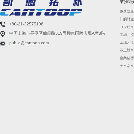
業務紹
偽造防止
知的財産
+86-21-32575198
コンピュ
中国上海市長寧区仙霞路319号極東国際広場A席8階
工場、流
public@cantoop.com
工場と流
不正競争
企業秘密
チャネル