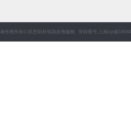
著作権所有©:凱恩拓朴知識産権服務 登録番号:上海icp備18044